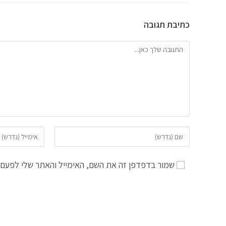
כתיבת תגובה
להגיב
הזן
הזן
את
את
השם
כתובת
שמור בדפדפן זה את השם, האימייל והאתר שלי לפעם 
שלך
דואר
או
האלקטרוני
שם
שלך
משתמש
כדי
כדי
להגיב