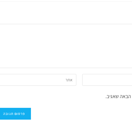
הזן
את
כתובת
הבאה שאגיב.
אתר
האינטרנט
שלך
(אופציונלי)