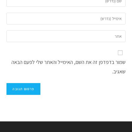
את
השם
הזן
שלך
את
או
כתובת
הזן
שם
דואר
את
משתמש
האלקטרוני
כתובת
כדי
שלך
אתר
להגיב
כדי
שמור בדפדפן זה את השם, האימייל והאתר שלי לפעם הבאה
האינטרנט
להגיב
שלך
שאגיב.
(אופציונלי)