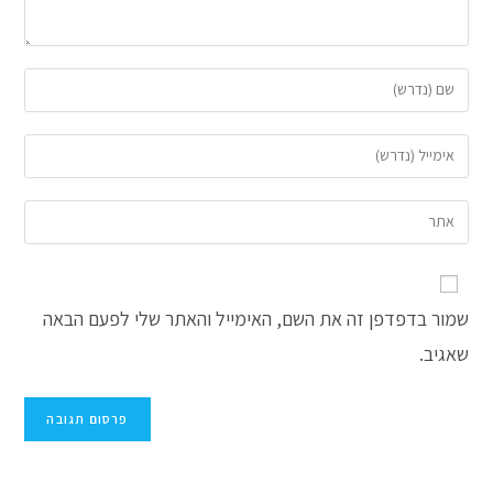
הזן
את
השם
הזן
שלך
את
או
כתובת
הזן
שם
דואר
את
משתמש
האלקטרוני
כתובת
כדי
שלך
אתר
להגיב
כדי
שמור בדפדפן זה את השם, האימייל והאתר שלי לפעם הבאה
האינטרנט
להגיב
שלך
שאגיב.
(אופציונלי)