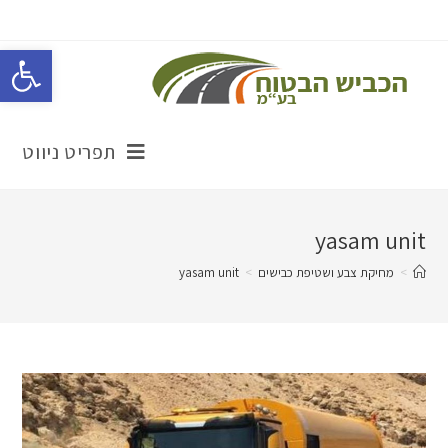
Ski
t
פתח סרגל נגישות
conten
תפריט ניווט
yasam unit
>
מחיקת צבע ושטיפת כבישים
>
yasam unit